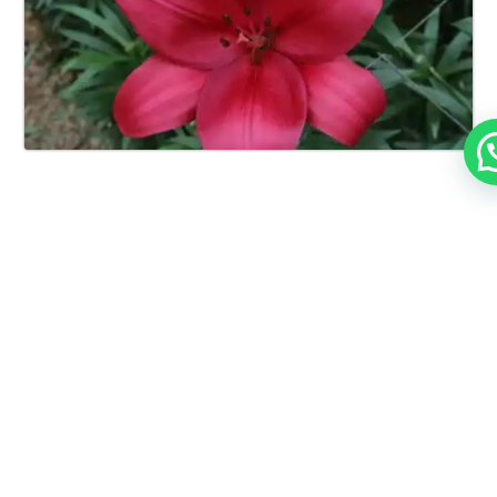
Cumplimiento y
respaldo institucional
Contamos con resolución
vigente del Instituto
Colombiano Agropecuario
(ICA) y certificación como
importadores autorizados,
garantizando procesos