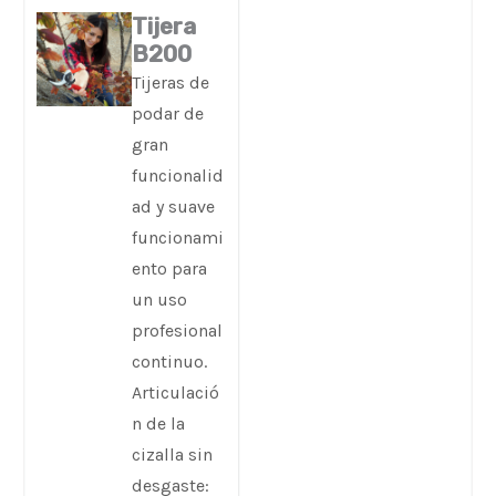
Tijera
B200
Tijeras de
podar de
gran
funcionalid
ad y suave
funcionami
ento para
un uso
profesional
continuo.
Articulació
n de la
cizalla sin
desgaste: