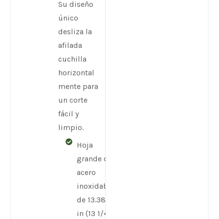
Su diseño
único
desliza la
afilada
cuchilla
horizontal
mente para
un corte
fácil y
limpio.
Hoja
grande de
acero
inoxidable
de 13.386
in (13 1/4")