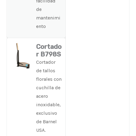
facilidad
de
mantenimi
ento
Cortado
r B798S
Cortador
de tallos
florales con
cuchilla de
acero
inoxidable,
exclusivo
de Barnel
USA.