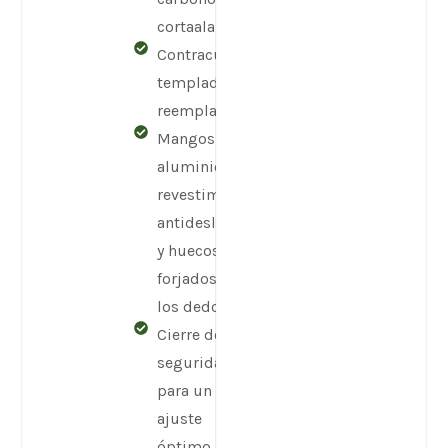
cortaalambres
Contracuchilla
templada
reemplazable
Mangos de
aluminio con
revestimiento
antideslizante
y huecos
forjados para
los dedos
Cierre de
seguridad
para un
ajuste
óptimo