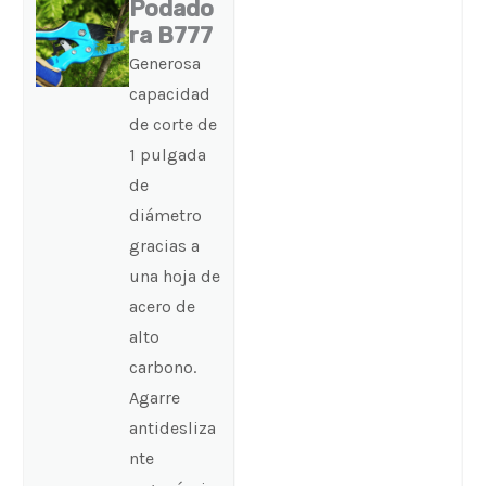
Podado
ra B777
Generosa
capacidad
de corte de
1 pulgada
de
diámetro
gracias a
una hoja de
acero de
alto
carbono.
Agarre
antidesliza
nte