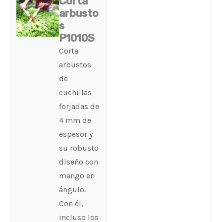
Corta
arbusto
s
P1010S
Corta
arbustos
de
cuchillas
forjadas de
4 mm de
espesor y
su robusto
diseño con
mango en
ángulo.
Con él,
incluso los