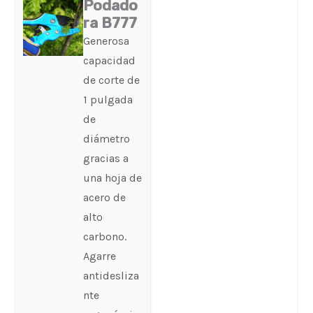
Podado
ra B777
Generosa
capacidad
de corte de
1 pulgada
de
diámetro
gracias a
una hoja de
acero de
alto
carbono.
Agarre
antidesliza
nte