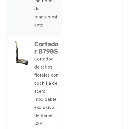
facilidad
de
mantenimi
ento
Cortado
r B798S
Cortador
de tallos
florales con
cuchilla de
acero
inoxidable,
exclusivo
de Barnel
USA.