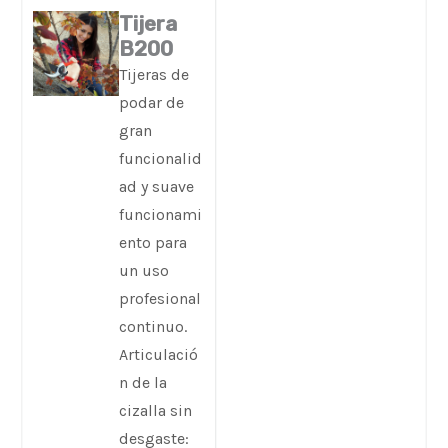
Tijera
B200
Tijeras de
podar de
gran
funcionalid
ad y suave
funcionami
ento para
un uso
profesional
continuo.
Articulació
n de la
cizalla sin
desgaste: