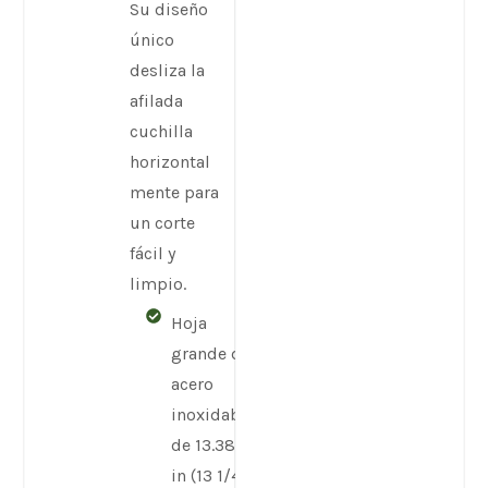
Su diseño
único
desliza la
afilada
cuchilla
horizontal
mente para
un corte
fácil y
limpio.
Hoja
grande de
acero
inoxidable
de 13.386
in (13 1/4")