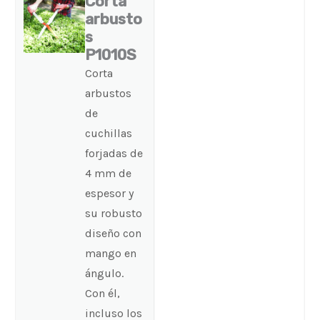
Corta
arbusto
s
P1010S
Corta
arbustos
de
cuchillas
forjadas de
4 mm de
espesor y
su robusto
diseño con
mango en
ángulo.
Con él,
incluso los