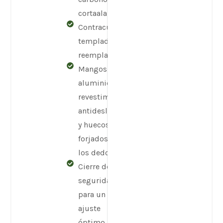
cortaalambres
Contracuchilla
templada
reemplazable
Mangos de
aluminio con
revestimiento
antideslizante
y huecos
forjados para
los dedos
Cierre de
seguridad
para un
ajuste
óptimo