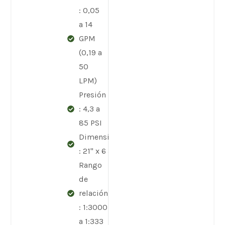
: 0,05
a 14
GPM
(0,19 a
50
LPM)
Presión
: 4,3 a
85 PSI
Dimensiones
: 21" x 6 5/16"
Rango
de
relación
: 1:3000
a 1:333