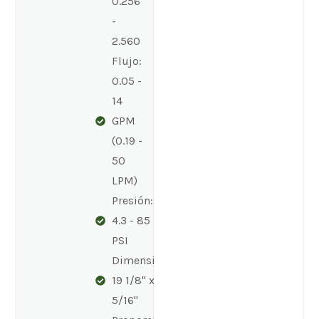
0.256
-
2.560
Flujo:
0.05 -
14
GPM
(0.19 -
50
LPM)
Presión:
4.3 - 85
PSI
Dimensiones:
19 1/8" x 6
5/16"