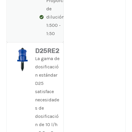
Proporción
de
dilución:
1:500 -
1:50
D25RE2
La gama de
dosificació
n estándar
D25
satisface
necesidade
s de
dosificació
n de 10 l/h