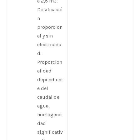
a 2,5 m3.
Dosificació
n
proporcion
al y sin
electricida
d.
Proporcion
alidad
dependient
e del
caudal de
agua,
homogenei
dad
significativ