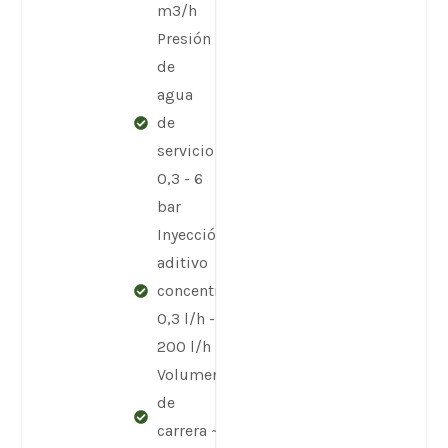
m3/h
Presión
de
agua
de
servicio
0,3 - 6
bar
Inyección de
aditivo
concentrado
0,3 l/h -
200 l/h
Volumen
de
carrera ~