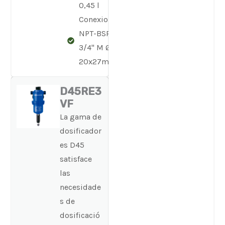
0,45 l
Conexiones
NPT-BSP
3/4'' M Ø
20x27mm
D45RE3
VF
La gama de
dosificador
es D45
satisface
las
necesidade
s de
dosificació