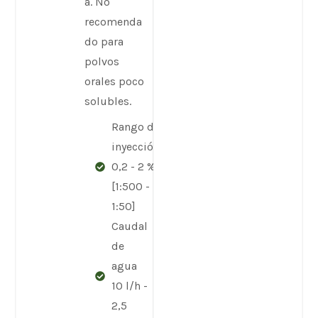
a. No
recomenda
do para
polvos
orales poco
solubles.
Rango de
inyección
0,2 - 2 %
[1:500 -
1:50]
Caudal
de
agua
10 l/h -
2,5